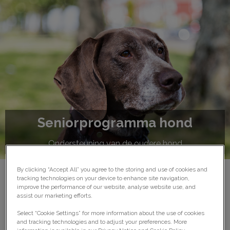
Seniorprogramma hond
Ondersteuning van de oudere hond
By clicking “Accept All” you agree to the storing and use of cookies and
tracking technologies on your device to enhance site navigation,
improve the performance of our website, analyse website use, and
Seniorprogramma hond
assist our marketing efforts.
Select “Cookie Settings” for more information about the use of cookies
and tracking technologies and to adjust your preferences. More