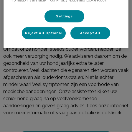
information is available in our Privacy Notice and Cookie Policy.
Door betere verzorging worden onze honden steeds
ouder. Met ouderdom komt gebreken. Slechter luisteren,
Settings
stinken uit de bek en moeizaam uit de mand komen zijn
veelvoorkomende symptomen bij je oudere hond. Heel
normaal, toch?
Reject All Optional
Accept All
Omdat onze honden steeds ouder worden, hebben ze
ook meer verzorging nodig. We adviseren daarom om de
gezondheid van uw hond jaarlijks extra te laten
controleren. Veel klachten die eigenaren zien worden vaak
afgeschreven als ‘ouderdomskwalen’. Niet is echter
minder waar! Veel symptomen zijn een voorbode van
medische aandoeningen. Onze assistenten kijken uw
senior hond graag na op veelvoorkomende
aandoeningen en geven graag advies. Lees onze infobrief
voor meer informatie of vraag aan de balie in de kliniek.