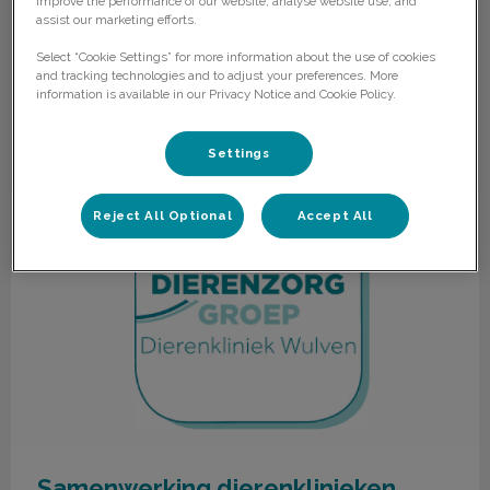
improve the performance of our website, analyse website use, and
Zoek
assist our marketing efforts.
Filteren met
Select “Cookie Settings” for more information about the use of cookies
and tracking technologies and to adjust your preferences. More
Reset
information is available in our Privacy Notice and Cookie Policy.
Settings
Samenwerking dierenklinieken
Reject All Optional
Accept All
Samenwerking dierenklinieken