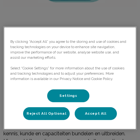
By clicking “Accept All” you agree to the storing and use of cookies and
tracking technologies on your device to enhance site navigation,
improve the performance of our website, analyse website use, and
assist our marketing efforts.
Wij kijken uit naar dit nieuwe jaar! Per 1 februari gaan wij,
Dierenkliniek Wulven en Dierenkliniek Zuid, intensiever met
Select “Cookie Settings” for more information about the use of cookies
and tracking technologies and to adjust your preferences. More
elkaar samenwerken. We hebben er zin in!
information is available in our Privacy Notice and Cookie Policy.
Waarom willen wij intensiever samenwerken?
Settings
Beide klinieken horen bij de groep IVC Evidensia, waar
onder andere ook het dierenziekenhuis in Nieuwegein
Reject All Optional
Accept All
onder valt. Onder het motto ‘Samen beter’, gaan wij
verwezenlijken waar we al langer naar uitkeken: onze
kennis, kunde en capaciteiten bundelen en uitbreiden.